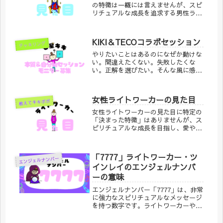
の特徴は一概には言えませんが、スピ
リチュアルな成長を追求する男性ライ
トワーカーには、一般的に次のような
特徴が見られることがあります。ただ
し、外見は内面を反映することが多い
KIKI＆TECOコラボセッション
チャネリング
ため、あくまで一つの傾向として捉え
てください。
やりたいことはあるのになぜか動けな
い。間違えたくない。失敗したくな
い。正解を選びたい。そんな風に感じ
たことはありませんか？実はそれは
「未来がわからないから」ではなく、
まだ“心が決まっていないだけ”この
女性ライトワーカーの見た目
教えてキキポポ
セッションでは未来・本質・強みなど
をそ
女性ライトワーカーの見た目に特定の
「決まった特徴」はありませんが、ス
ピリチュアルな成長を目指し、愛や癒
しのエネルギーを広める役割を担う女
性に共通して見られる傾向がありま
す。ライトワーカーとしての内面的な
「7777」ライトワーカー・ツ
エンジェルナンバー
光が外見にも表れることが多い
インレイのエンジェルナンバ
ーの意味
エンジェルナンバー「7777」は、非常
に強力なスピリチュアルなメッセージ
を持つ数字です。ライトワーカーやツ
インレイに関連する多くの意味を含ん
でおり、あなたがこの数字を繰り返し