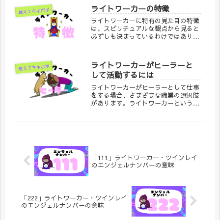
見る時には、特別なメッセージや導き
ライトワーカーの特徴
教えてキキポポ
がある可能性があります。以下に、こ
ライトワーカーに特有の見た目の特徴
の数字に関連する解釈を詳しく解説し
は、スピリチュアルな観点から見ると
ます。
必ずしも決まっているわけではありま
せん。しかし、ライトワーカーとして
認識されることが多い人々には、一般
的に次のような外見やエネルギー的な
ライトワーカーがヒーラーと
教えてキキポポ
特徴が見受けられることがあります。
して活動するには
ライトワーカーがヒーラーとして仕事
をする場合、さまざまな職業の選択肢
があります。ライトワーカーというの
は、精神的・霊的なサポートを提供す
る役割を持つ人々で、特に「光をもた
らす者」「人々を癒す者」としての役
割を担うことが多いです。
「111」ライトワーカー・ツインレイ
のエンジェルナンバーの意味
「222」ライトワーカー・ツインレイ
のエンジェルナンバーの意味