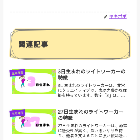
キキポポ
関連記事
3日生まれのライトワーカーの
生年月日
特徴
3日生まれのライトワーカーは、非常
にクリエイティブで、表現力豊かな性
格を持っています。数字「3」は、創
造性、自己表現、喜び、コミュニケー
ションを象徴し、この日生まれの人々
は、自己表現を通じて他者に癒しやイ
27日生まれのライトワーカー
生年月日
ンスピレーションを与えることが得意
の特徴
です。
27日生まれのライトワーカーは、非常
に感受性が高く、深い思いやりを持
ち、他者を支えることに強い使命感を