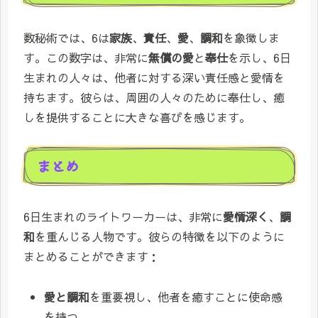
数秘術では、6は
家族
、
責任
、
愛
、
調和
を象徴しま
す。この数字は、非常に
無償の愛
と
奉仕
を示し、6日
生まれの人々は、他者に対する深い責任感と愛情を
持ちます。彼らは、周囲の人々のために奉仕し、癒
しを提供することに大きな喜びを感じます。
まとめ
6日生まれのライトワーカーは、非常に
愛情深く
、
調
和
を重んじる人物です。彼らの特徴を以下のように
まとめることができます：
愛と調和
を重要視し、他者を癒すことに使命感
を持つ