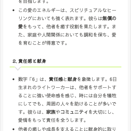
を目指します。
この愛のエネルギーは、スピリチュアルなヒー
リングにおいても強く表れます。彼らは
無償の
愛
をもって、他者を癒す役割を果たします。ま
た、家庭や人間関係においても調和を保ち、愛
を育むことが得意です。
2. 責任感と献身
数字「6」は、
責任感
と
献身
を象徴します。6日
生まれのライトワーカーは、他者をサポートす
ることに強い使命感を感じ、時には自分を犠牲
にしてでも、周囲の人々を助けることが多いで
す。彼らは、
家族
や
コミュニティ
を大切にし、
愛情をもって責任を全うします。
他者の癒しや成長を支えることに献身的に取り