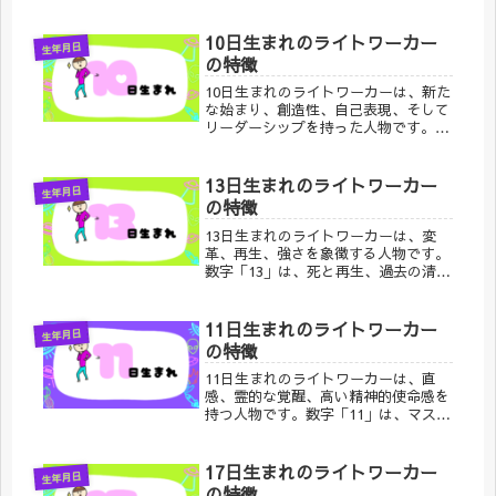
感じる人物です。この日生まれの人々
は、他者への奉仕を自分の人生の中心
的なテーマとし、特に人々を癒す力を
10日生まれのライトワーカー
生年月日
持つ存在です。彼らは精神的な成長を
の特徴
追求する一方で、社会や世界に貢献す
ることに情熱を持っています。
10日生まれのライトワーカーは、新た
な始まり、創造性、自己表現、そして
リーダーシップを持った人物です。数
字「10」は、独立性、自己確立、そし
て新しい道を切り開く力を象徴しま
す。自らの力を活かして周囲にポジテ
13日生まれのライトワーカー
生年月日
ィブな影響を与えるリーダーとしての
の特徴
資質を持っています。
13日生まれのライトワーカーは、変
革、再生、強さを象徴する人物です。
数字「13」は、死と再生、過去の清
算、そして新しい始まりを意味し、非
常に深い霊的成長と変革を経験する
人々に関連しています。この日生まれ
11日生まれのライトワーカー
生年月日
の人々は、困難や試練を乗り越え、新
の特徴
しい視点を持って生きる力を持ち、そ
の変革の力を周囲に与える存在です。
11日生まれのライトワーカーは、直
感、霊的な覚醒、高い精神的使命感を
持つ人物です。数字「11」は、マスタ
ーナンバーとして知られ、特に霊的な
リーダーシップや啓発的な役割を持つ
人々に関連しています。深い直感力と
17日生まれのライトワーカー
生年月日
霊的な洞察力を持ち、周囲の人々に光
の特徴