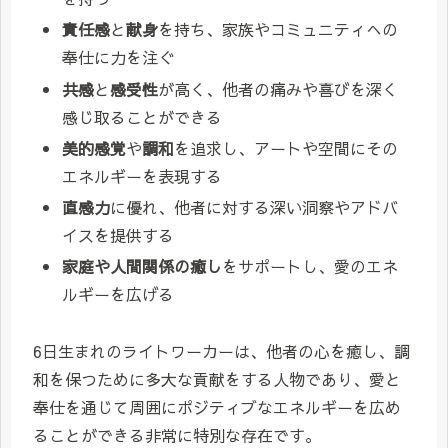
責任感
と
献身
を持ち、家族やコミュニティへの
奉仕に力を注ぐ
共感
と
感受性
が高く、他者の痛みや喜びを深く
感じ取ることができる
美的感覚
や
調和
を追求し、アートや空間にその
エネルギーを表現する
直感力
に優れ、他者に対する深い洞察やアドバ
イスを提供する
家庭や人間関係の癒し
をサポートし、愛のエネ
ルギーを広げる
6日生まれのライトワーカーは、他者の心を癒し、調
和を保つために多大な貢献をする人物であり、愛と
奉仕を通じて周囲にポジティブなエネルギーを広め
ることができる非常に特別な存在です。