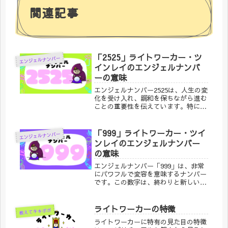
関連記事
「2525」ライトワーカー・ツ
エンジェルナンバー
インレイのエンジェルナンバ
ーの意味
エンジェルナンバー2525は、人生の変
化を受け入れ、調和を保ちながら進む
ことの重要性を伝えています。特にラ
イトワーカーやツインレイにとって
は、個々の成長と変化を大切にしなが
ら、パートナーシップや人生の使命に
「999」ライトワーカー・ツイ
エンジェルナンバー
取り組むことが求められる時期です。
ンレイのエンジェルナンバー
の意味
エンジェルナンバー「999」は、非常
にパワフルで変容を意味するナンバー
です。この数字は、終わりと新しい始
まり、さらにはスピリチュアルな成長
と使命に関する深いメッセージを持っ
ています。ライトワーカーやツインレ
ライトワーカーの特徴
教えてキキポポ
イの人々にとって、「999」は人生の
ライトワーカーに特有の見た目の特徴
重要な転換期を示唆し、進むべき方向