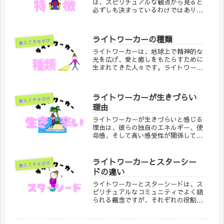
は、スピリチュアルな観点から見ると
や調和が強調されています。
必ずしも決まっているわけではありま
せん。しかし、ライトワーカーとして
認識されることが多い人々には、一般
的に次のような外見やエネルギー的な
ライトワーカーの種類
教えてキキポポ
特徴が見受けられることがあります。
ライトワーカーは、地球上で精神的な
光を広げ、愛と癒しをもたらすために
生まれてきた人々です。ライトワーカ
ーにはさまざまなタイプがあり、それ
ぞれが異なる方法で人々をサポート
し、成長させる役割を果たします。
ライトワーカーが生きづらい
教えてキキポポ
理由
ライトワーカーが生きづらいと感じる
理由は、彼らの独自のエネルギー、使
命感、そして高い感受性が関係してい
ます。ライトワーカーは「光をもたら
す存在」として、他者の癒しや成長、
意識の拡大を促すことを目的にしてい
ライトワーカーとスターシー
教えてキキポポ
ますが、その使命が必ずしも簡単に実
ドの違い
現できるわけではありません。
ライトワーカーとスターシードは、ス
ピリチュアルなコミュニティでよく語
られる概念ですが、それぞれの役割や
目的に違いがあります。どちらも高い
意識を持ち、地球上での使命を果たす